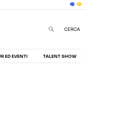
Notizie
in
CERCA
R ED EVENTI
TALENT SHOW