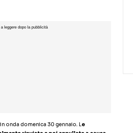
in onda domenica 30 gennaio. L
e