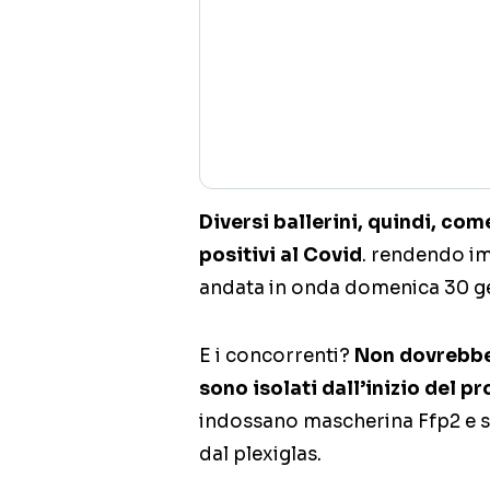
Diversi ballerini, quindi, com
positivi al Covid
. rendendo im
andata in onda domenica 30 g
E i concorrenti?
Non dovrebber
sono isolati dall’inizio del 
indossano mascherina Ffp2 e so
dal plexiglas.