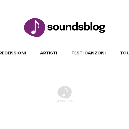
Sezioni
RECENSIONI
ARTISTI
TESTI CANZONI
TOU
NOTIZIE
ARTISTI
RECENSIONI MUSICALI
TESTI CANZONI
INTERVISTE
TOUR ED EVENTI
GOSSIP E CURIOSITÀ
TALENT SHOW