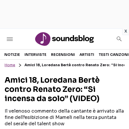
in
x
Sezioni
NOTIZIE
INTERVISTE
RECENSIONI
ARTISTI
TESTI CANZONI
Home
Amici 18, Loredana Bertè contro Renato Zero: “Si incen
NOTIZIE
ARTISTI
Amici 18, Loredana Bertè
RECENSIONI MUSICALI
TESTI CANZONI
contro Renato Zero: “Si
INTERVISTE
TOUR ED EVENTI
incensa da solo” (VIDEO)
GOSSIP E CURIOSITÀ
TALENT SHOW
Il velenoso commento della cantante è arrivato alla
fine dell’esibizione di Mameli nella terza puntata
del serale del talent show