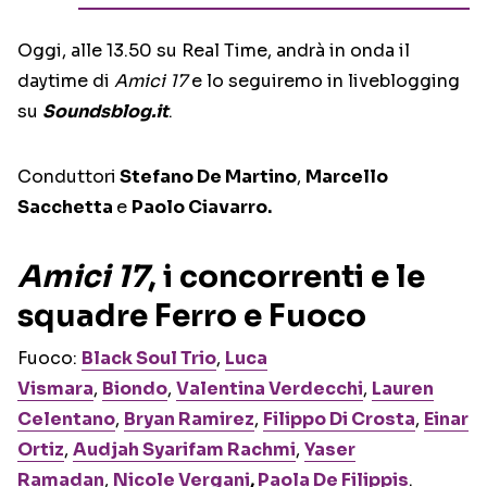
Oggi, alle 13.50 su Real Time, andrà in onda il
daytime di
Amici 17
e lo seguiremo in liveblogging
su
Soundsblog.it
.
Conduttori
Stefano De Martino
,
Marcello
Sacchetta
e
Paolo Ciavarro.
Amici 17
, i concorrenti e le
squadre Ferro e Fuoco
Fuoco:
Black Soul Trio
,
Luca
Vismara
,
Biondo
,
Valentina Verdecchi
,
Lauren
Celentano
,
Bryan Ramirez
,
Filippo Di Crosta
,
Einar
Ortiz
,
Audjah Syarifam Rachmi
,
Yaser
Ramadan
,
Nicole Vergani
,
Paola De Filippis
.