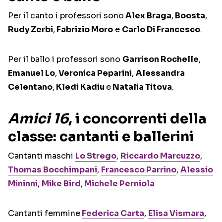
Per il canto i professori sono
Alex Braga
,
Boosta
,
Rudy Zerbi
,
Fabrizio Moro
e
Carlo Di Francesco
.
Per il ballo i professori sono
Garrison Rochelle
,
Emanuel Lo
,
Veronica Peparini
,
Alessandra
Celentano
,
Kledi Kadiu
e
Natalia Titova
.
Amici 16
, i concorrenti della
classe: cantanti e ballerini
Cantanti maschi
Lo Strego
,
Riccardo Marcuzzo
,
Thomas Bocchimpani
,
Francesco Parrino
,
Alessio
Mininni
,
Mike Bird
,
Michele Perniola
Cantanti femmine
Federica Carta
,
Elisa Vismara
,