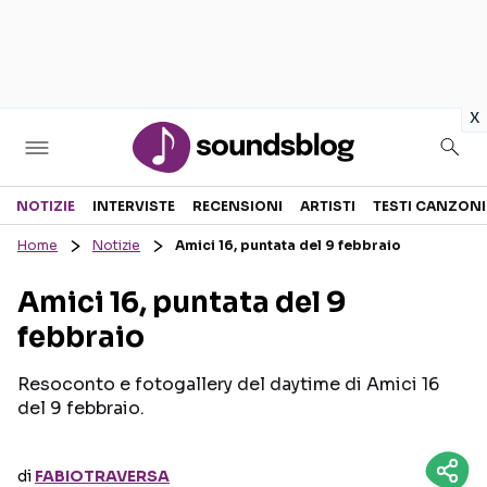
in
x
Sezioni
NOTIZIE
INTERVISTE
RECENSIONI
ARTISTI
TESTI CANZONI
Home
Notizie
Amici 16, puntata del 9 febbraio
NOTIZIE
ARTISTI
Amici 16, puntata del 9
RECENSIONI MUSICALI
TESTI CANZONI
febbraio
INTERVISTE
TOUR ED EVENTI
GOSSIP E CURIOSITÀ
TALENT SHOW
Resoconto e fotogallery del daytime di Amici 16
del 9 febbraio.
di
FABIOTRAVERSA