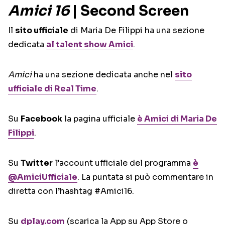
Amici 16
| Second Screen
Il
sito ufficiale
di Maria De Filippi ha una sezione
dedicata
al talent show
Amici
.
Amici
ha una sezione dedicata anche nel
sito
ufficiale di Real Time
.
Su
Facebook
la pagina ufficiale
è Amici di Maria De
Filippi
.
Su
Twitter
l’account ufficiale del programma
è
@AmiciUfficiale
. La puntata si può commentare in
diretta con l’hashtag #Amici16.
Su
dplay.com
(scarica la App su App Store o