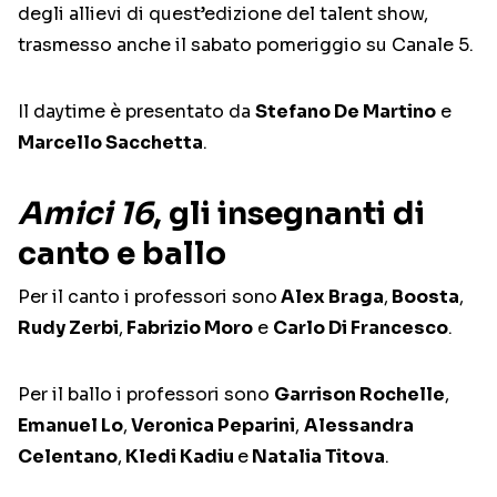
degli allievi di quest’edizione del talent show,
trasmesso anche il sabato pomeriggio su Canale 5.
Il daytime è presentato da
Stefano De Martino
e
Marcello Sacchetta
.
Amici 16
, gli insegnanti di
canto e ballo
Per il canto i professori sono
Alex Braga
,
Boosta
,
Rudy Zerbi
,
Fabrizio Moro
e
Carlo Di Francesco
.
Per il ballo i professori sono
Garrison Rochelle
,
Emanuel Lo
,
Veronica Peparini
,
Alessandra
Celentano
,
Kledi Kadiu
e
Natalia Titova
.