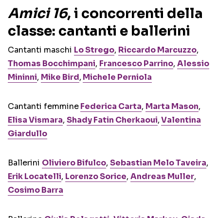
Amici 16
, i concorrenti della
classe: cantanti e ballerini
Cantanti maschi
Lo Strego
,
Riccardo Marcuzzo
,
Thomas Bocchimpani
,
Francesco Parrino
,
Alessio
Mininni
,
Mike Bird
,
Michele Perniola
Cantanti femmine
Federica Carta
,
Marta Mason
,
Elisa Vismara
,
Shady Fatin Cherkaoui
,
Valentina
Giardullo
Ballerini
Oliviero Bifulco
,
Sebastian Melo Taveira
,
Erik Locatelli
,
Lorenzo Sorice
,
Andreas Muller
,
Cosimo Barra