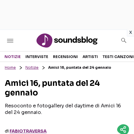
in
x
Sezioni
NOTIZIE
INTERVISTE
RECENSIONI
ARTISTI
TESTI CANZONI
Home
Notizie
Amici 16, puntata del 24 gennaio
NOTIZIE
ARTISTI
Amici 16, puntata del 24
RECENSIONI MUSICALI
TESTI CANZONI
gennaio
INTERVISTE
TOUR ED EVENTI
GOSSIP E CURIOSITÀ
TALENT SHOW
Resoconto e fotogallery del daytime di Amici 16
del 24 gennaio.
di
FABIOTRAVERSA