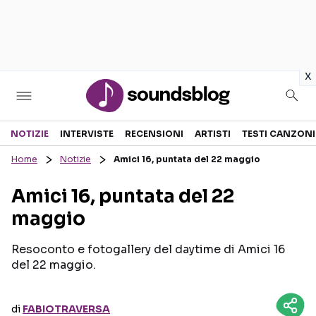
in
x
Sezioni
NOTIZIE
INTERVISTE
RECENSIONI
ARTISTI
TESTI CANZONI
Home
Notizie
Amici 16, puntata del 22 maggio
NOTIZIE
ARTISTI
Amici 16, puntata del 22
RECENSIONI MUSICALI
TESTI CANZONI
maggio
INTERVISTE
TOUR ED EVENTI
GOSSIP E CURIOSITÀ
TALENT SHOW
Resoconto e fotogallery del daytime di Amici 16
del 22 maggio.
di
FABIOTRAVERSA