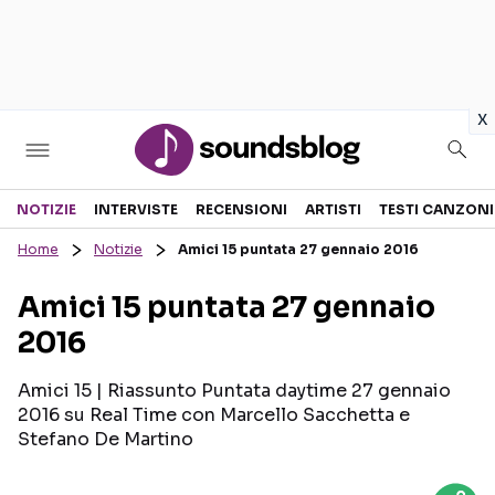
in
x
Sezioni
NOTIZIE
INTERVISTE
RECENSIONI
ARTISTI
TESTI CANZONI
Home
Notizie
Amici 15 puntata 27 gennaio 2016
NOTIZIE
ARTISTI
Amici 15 puntata 27 gennaio
RECENSIONI MUSICALI
TESTI CANZONI
2016
INTERVISTE
TOUR ED EVENTI
GOSSIP E CURIOSITÀ
TALENT SHOW
Amici 15 | Riassunto Puntata daytime 27 gennaio
2016 su Real Time con Marcello Sacchetta e
Stefano De Martino