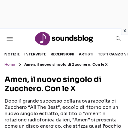
in
x
Sezioni
NOTIZIE
INTERVISTE
RECENSIONI
ARTISTI
TESTI CANZONI
Home
Amen, il nuovo singolo di Zucchero. Con le X
NOTIZIE
ARTISTI
Amen, il nuovo singolo di
RECENSIONI MUSICALI
TESTI CANZONI
Zucchero. Con le X
INTERVISTE
TOUR ED EVENTI
GOSSIP E CURIOSITÀ
TALENT SHOW
Dopo il grande successo della nuova raccolta di
Zucchero “All The Best“, eccolo di ritorno con un
nuovo singolo estratto, dal titolo “Amen”.In
rotazione radiofonica da ieri, “Amen” si presenta
come un disco energico, che strizza quasi l’occhio