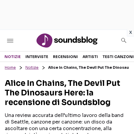
in
x
Sezioni
NOTIZIE
INTERVISTE
RECENSIONI
ARTISTI
TESTI CANZONI
Home
Notizie
Alice In Chains, The Devil Put The Dinosaur
NOTIZIE
ARTISTI
Alice In Chains, The Devil Put
RECENSIONI MUSICALI
TESTI CANZONI
The Dinosaurs Here: la
INTERVISTE
TOUR ED EVENTI
recensione di Soundsblog
GOSSIP E CURIOSITÀ
TALENT SHOW
Una review accurata dell’ultimo lavoro della band
di Seattle, canzone per canzone: un disco da
ascoltare con una certa concentrazione, alla