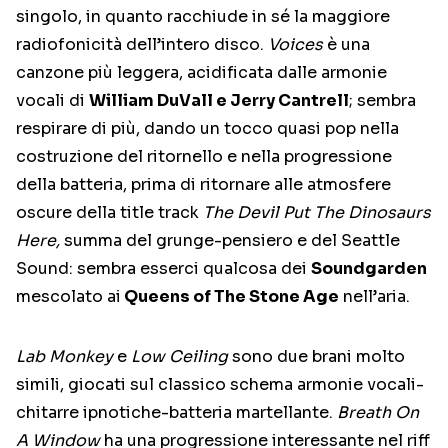
singolo, in quanto racchiude in sé la maggiore
radiofonicità dell’intero disco.
Voices
è una
canzone più leggera, acidificata dalle armonie
vocali di
William DuVall e Jerry Cantrell
; sembra
respirare di più, dando un tocco quasi pop nella
costruzione del ritornello e nella progressione
della batteria, prima di ritornare alle atmosfere
oscure della title track
The Devil Put The Dinosaurs
Here
,
summa del grunge-pensiero e del Seattle
Sound: sembra esserci qualcosa dei
Soundgarden
mescolato ai
Queens of The Stone Age
nell’aria.
Lab Monkey
e
Low Ceiling
sono due brani molto
simili, giocati sul classico schema armonie vocali-
chitarre ipnotiche-batteria martellante.
Breath On
A Window
ha una progressione interessante nel riff