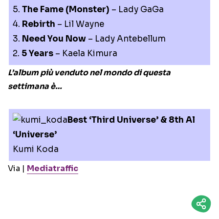
5.
The Fame (Monster)
– Lady GaGa
4.
Rebirth
– Lil Wayne
3.
Need You Now
– Lady Antebellum
2.
5 Years
– Kaela Kimura
L’album più venduto nel mondo di questa
settimana è…
Best ‘Third Universe’ & 8th Al
‘Universe’
Kumi Koda
Via |
Mediatraffic