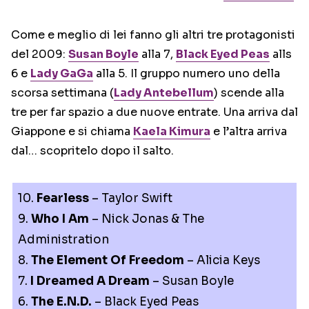
Come e meglio di lei fanno gli altri tre protagonisti
del 2009:
Susan Boyle
alla 7,
Black Eyed Peas
alls
6 e
Lady GaGa
alla 5. Il gruppo numero uno della
scorsa settimana (
Lady Antebellum
) scende alla
tre per far spazio a due nuove entrate. Una arriva dal
Giappone e si chiama
Kaela Kimura
e l’altra arriva
dal… scopritelo dopo il salto.
10.
Fearless
– Taylor Swift
9.
Who I Am
– Nick Jonas & The
Administration
8.
The Element Of Freedom
– Alicia Keys
7.
I Dreamed A Dream
– Susan Boyle
6.
The E.N.D.
– Black Eyed Peas