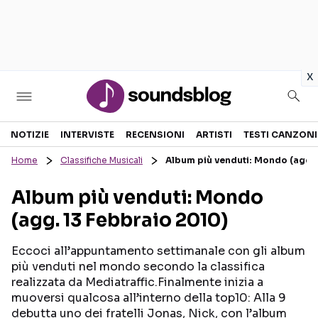
in
x
Sezioni
NOTIZIE
INTERVISTE
RECENSIONI
ARTISTI
TESTI CANZONI
Home
Classifiche Musicali
Album più venduti: Mondo (agg. 
NOTIZIE
ARTISTI
Album più venduti: Mondo
RECENSIONI MUSICALI
TESTI CANZONI
(agg. 13 Febbraio 2010)
INTERVISTE
TOUR ED EVENTI
GOSSIP E CURIOSITÀ
TALENT SHOW
Eccoci all’appuntamento settimanale con gli album
più venduti nel mondo secondo la classifica
realizzata da Mediatraffic.Finalmente inizia a
muoversi qualcosa all’interno della top10: Alla 9
debutta uno dei fratelli Jonas, Nick, con l’album