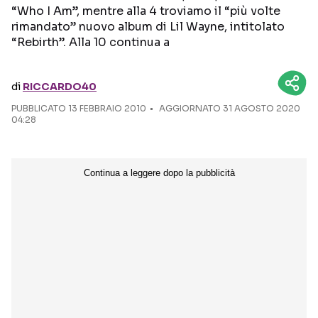
“Who I Am”, mentre alla 4 troviamo il “più volte
rimandato” nuovo album di Lil Wayne, intitolato
Seguici sui social
“Rebirth”. Alla 10 continua a
di
RICCARDO40
PUBBLICATO
13 FEBBRAIO 2010
AGGIORNATO 31 AGOSTO 2020
04:28