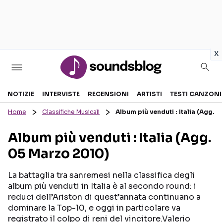
in
x
Sezioni
NOTIZIE
INTERVISTE
RECENSIONI
ARTISTI
TESTI CANZONI
Home
Classifiche Musicali
Album più venduti : Italia (Agg.
NOTIZIE
ARTISTI
Album più venduti : Italia (Agg.
RECENSIONI MUSICALI
TESTI CANZONI
05 Marzo 2010)
INTERVISTE
TOUR ED EVENTI
GOSSIP E CURIOSITÀ
TALENT SHOW
La battaglia tra sanremesi nella classifica degli
album più venduti in Italia è al secondo round: i
reduci dell’Ariston di quest’annata continuano a
dominare la Top-10, e oggi in particolare va
registrato il colpo di reni del vincitore.Valerio