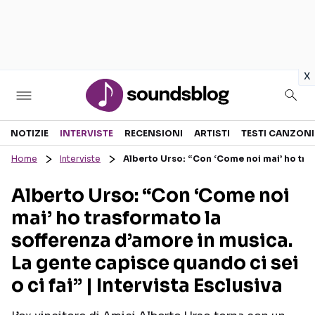
in
x
Sezioni
NOTIZIE
INTERVISTE
RECENSIONI
ARTISTI
TESTI CANZONI
Home
Interviste
Alberto Urso: “Con ‘Come noi mai’ ho trasf
NOTIZIE
ARTISTI
Alberto Urso: “Con ‘Come noi
RECENSIONI MUSICALI
TESTI CANZONI
mai’ ho trasformato la
INTERVISTE
TOUR ED EVENTI
sofferenza d’amore in musica.
GOSSIP E CURIOSITÀ
TALENT SHOW
La gente capisce quando ci sei
o ci fai” | Intervista Esclusiva