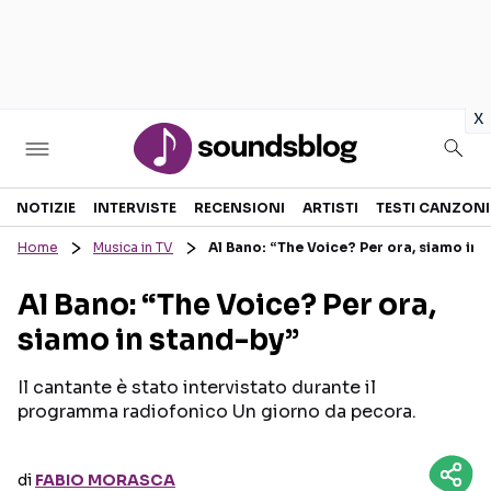
in
x
Sezioni
NOTIZIE
INTERVISTE
RECENSIONI
ARTISTI
TESTI CANZONI
Home
Musica in TV
Al Bano: “The Voice? Per ora, siamo in 
NOTIZIE
ARTISTI
Al Bano: “The Voice? Per ora,
RECENSIONI MUSICALI
TESTI CANZONI
siamo in stand-by”
INTERVISTE
TOUR ED EVENTI
GOSSIP E CURIOSITÀ
TALENT SHOW
Il cantante è stato intervistato durante il
programma radiofonico Un giorno da pecora.
di
FABIO MORASCA