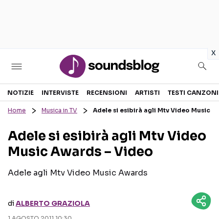
in
x
Sezioni
NOTIZIE
INTERVISTE
RECENSIONI
ARTISTI
TESTI CANZONI
Home
Musica in TV
Adele si esibirà agli Mtv Video Music 
NOTIZIE
ARTISTI
Adele si esibirà agli Mtv Video
RECENSIONI MUSICALI
TESTI CANZONI
Music Awards – Video
INTERVISTE
TOUR ED EVENTI
GOSSIP E CURIOSITÀ
TALENT SHOW
Adele agli Mtv Video Music Awards
di
ALBERTO GRAZIOLA
1 AGOSTO 2011 10:30