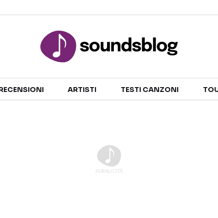
Sezioni
RECENSIONI
ARTISTI
TESTI CANZONI
TOU
NOTIZIE
ARTISTI
RECENSIONI MUSICALI
TESTI CANZONI
INTERVISTE
TOUR ED EVENTI
GOSSIP E CURIOSITÀ
TALENT SHOW