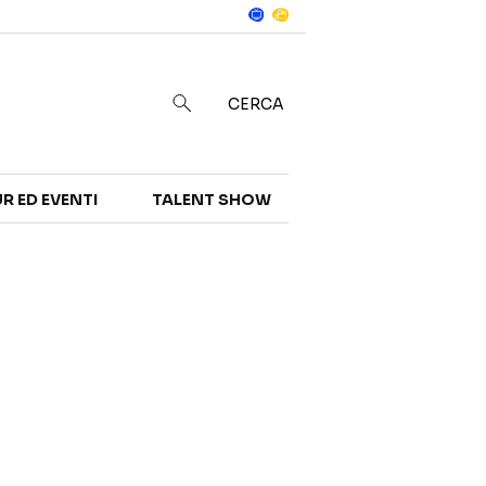
Notizie
in
CERCA
R ED EVENTI
TALENT SHOW