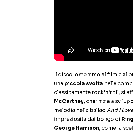
Il disco, omonimo al film e al
una
piccola svolta
nelle comp
classicamente rock’n’roll, si 
McCartney
, che inizia a svilu
melodia nella ballad
And I Lov
impreziosita dai bongo di
Ring
George Harrison
, come la sce