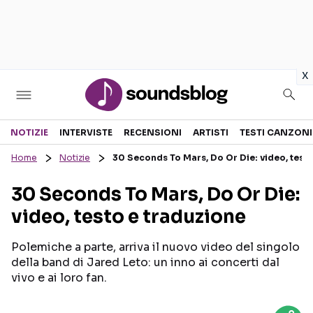
in
x
Sezioni
NOTIZIE
INTERVISTE
RECENSIONI
ARTISTI
TESTI CANZONI
Home
Notizie
30 Seconds To Mars, Do Or Die: video, test
NOTIZIE
ARTISTI
30 Seconds To Mars, Do Or Die:
RECENSIONI MUSICALI
TESTI CANZONI
video, testo e traduzione
INTERVISTE
TOUR ED EVENTI
GOSSIP E CURIOSITÀ
TALENT SHOW
Polemiche a parte, arriva il nuovo video del singolo
della band di Jared Leto: un inno ai concerti dal
vivo e ai loro fan.