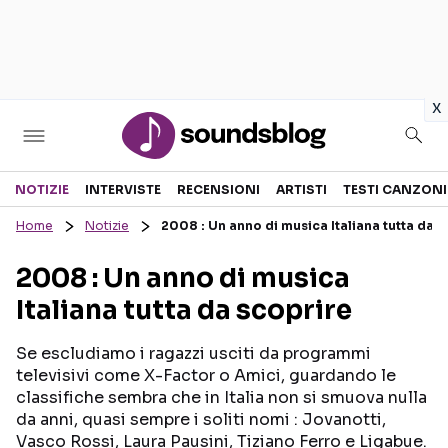
in
x
Sezioni
NOTIZIE
INTERVISTE
RECENSIONI
ARTISTI
TESTI CANZONI
Home
Notizie
2008 : Un anno di musica Italiana tutta da 
NOTIZIE
ARTISTI
2008 : Un anno di musica
RECENSIONI MUSICALI
TESTI CANZONI
Italiana tutta da scoprire
INTERVISTE
TOUR ED EVENTI
GOSSIP E CURIOSITÀ
TALENT SHOW
Se escludiamo i ragazzi usciti da programmi
televisivi come X-Factor o Amici, guardando le
classifiche sembra che in Italia non si smuova nulla
da anni, quasi sempre i soliti nomi : Jovanotti,
Vasco Rossi, Laura Pausini, Tiziano Ferro e Ligabue.