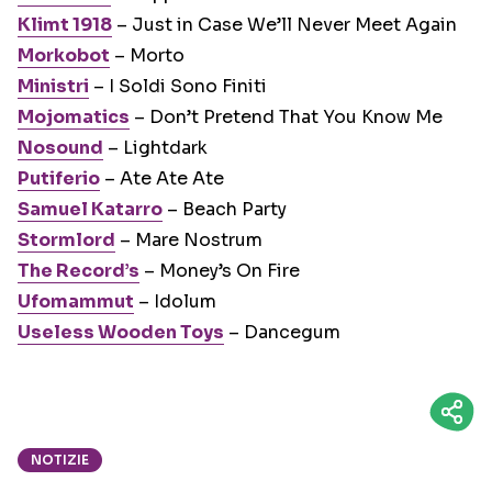
Klimt 1918
– Just in Case We’ll Never Meet Again
Morkobot
– Morto
Ministri
– I Soldi Sono Finiti
Mojomatics
– Don’t Pretend That You Know Me
Nosound
– Lightdark
Putiferio
– Ate Ate Ate
Samuel Katarro
– Beach Party
Stormlord
– Mare Nostrum
The Record’s
– Money’s On Fire
Ufomammut
– Idolum
Useless Wooden Toys
– Dancegum
NOTIZIE