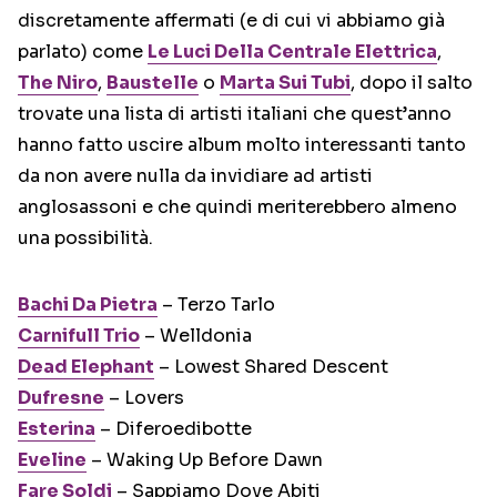
discretamente affermati (e di cui vi abbiamo già
parlato) come
Le Luci Della Centrale Elettrica
,
The Niro
,
Baustelle
o
Marta Sui Tubi
, dopo il salto
trovate una lista di artisti italiani che quest’anno
hanno fatto uscire album molto interessanti tanto
da non avere nulla da invidiare ad artisti
anglosassoni e che quindi meriterebbero almeno
una possibilità.
Bachi Da Pietra
– Terzo Tarlo
Carnifull Trio
– Welldonia
Dead Elephant
– Lowest Shared Descent
Dufresne
– Lovers
Esterina
– Diferoedibotte
Eveline
– Waking Up Before Dawn
Fare Soldi
– Sappiamo Dove Abiti