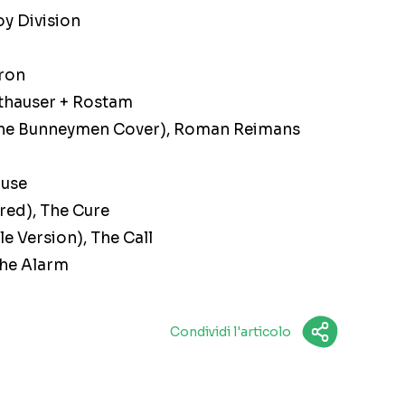
oy Division
uron
ithauser + Rostam
 The Bunneymen Cover), Roman Reimans
ouse
ered), The Cure
e Version), The Call
The Alarm
Condividi l'articolo