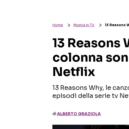
Home
Musica in TV
13 Reasons W
13 Reasons W
colonna sono
Netflix
13 Reasons Why, le canz
episodi della serie tv Net
di
ALBERTO GRAZIOLA