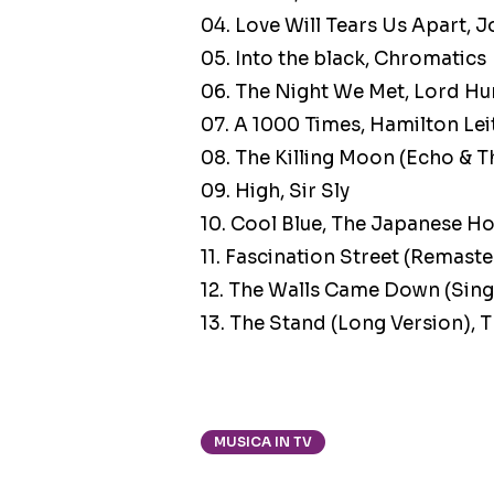
04. Love Will Tears Us Apart, J
05. Into the black, Chromatics
06. The Night We Met, Lord H
07. A 1000 Times, Hamilton Le
08. The Killing Moon (Echo &
09. High, Sir Sly
10. Cool Blue, The Japanese H
11. Fascination Street (Remast
12. The Walls Came Down (Singl
13. The Stand (Long Version), 
MUSICA IN TV