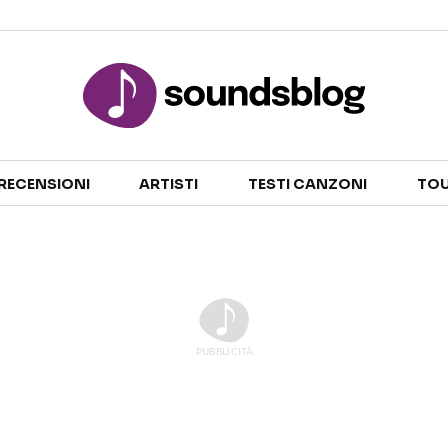
Sezioni
RECENSIONI
ARTISTI
TESTI CANZONI
TOU
NOTIZIE
ARTISTI
RECENSIONI MUSICALI
TESTI CANZONI
INTERVISTE
TOUR ED EVENTI
GOSSIP E CURIOSITÀ
TALENT SHOW