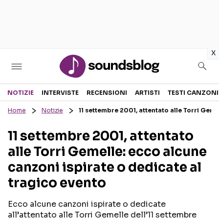
in
x
Sezioni
NOTIZIE
INTERVISTE
RECENSIONI
ARTISTI
TESTI CANZONI
Home
Notizie
11 settembre 2001, attentato alle Torri Geme
NOTIZIE
ARTISTI
11 settembre 2001, attentato
RECENSIONI MUSICALI
TESTI CANZONI
alle Torri Gemelle: ecco alcune
INTERVISTE
TOUR ED EVENTI
canzoni ispirate o dedicate al
GOSSIP E CURIOSITÀ
TALENT SHOW
tragico evento
Ecco alcune canzoni ispirate o dedicate
all’attentato alle Torri Gemelle dell’11 settembre