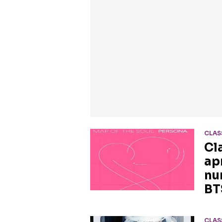
CLAS
Cl
ap
nu
BT
CLAS