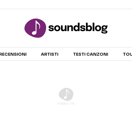
Sezioni
RECENSIONI
ARTISTI
TESTI CANZONI
TOU
NOTIZIE
ARTISTI
RECENSIONI MUSICALI
TESTI CANZONI
INTERVISTE
TOUR ED EVENTI
GOSSIP E CURIOSITÀ
TALENT SHOW