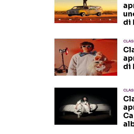
ap
un
di
CLAS
Cl
ap
di
CLAS
Cl
apr
Ca
al