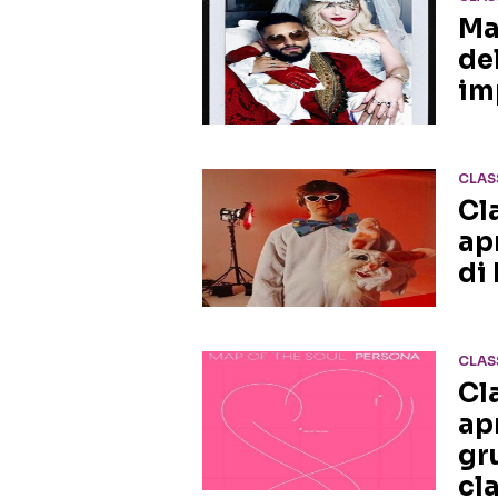
Ma
del
im
CLAS
Cl
ap
di
CLAS
Cl
ap
gr
cl