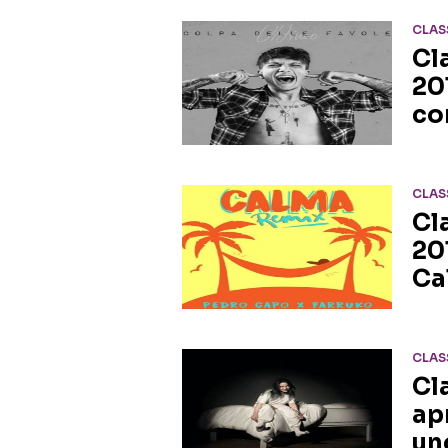
CLAS
Cl
20
co
CLAS
Cla
20
Ca
CLAS
Cl
ap
un