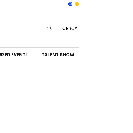
Notizie
in
CERCA
R ED EVENTI
TALENT SHOW