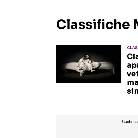
Classifiche 
CLAS
Cl
apr
ve
ma
si