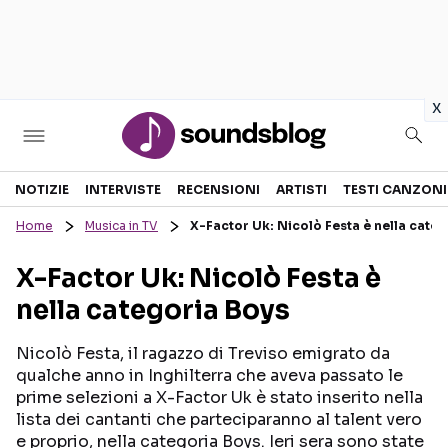
in
x
Sezioni
NOTIZIE
INTERVISTE
RECENSIONI
ARTISTI
TESTI CANZONI
Home
Musica in TV
X-Factor Uk: Nicolò Festa è nella cate
NOTIZIE
ARTISTI
X-Factor Uk: Nicolò Festa è
RECENSIONI MUSICALI
TESTI CANZONI
nella categoria Boys
INTERVISTE
TOUR ED EVENTI
GOSSIP E CURIOSITÀ
TALENT SHOW
Nicolò Festa, il ragazzo di Treviso emigrato da
qualche anno in Inghilterra che aveva passato le
prime selezioni a X-Factor Uk è stato inserito nella
lista dei cantanti che parteciparanno al talent vero
e proprio, nella categoria Boys. Ieri sera sono state