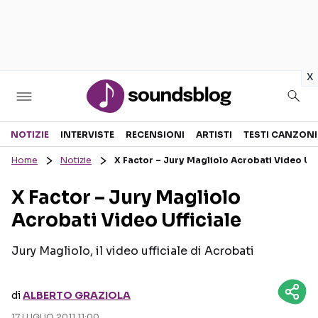
in
x
Sezioni
NOTIZIE
INTERVISTE
RECENSIONI
ARTISTI
TESTI CANZONI
Home
Notizie
X Factor – Jury Magliolo Acrobati Video Uff
NOTIZIE
ARTISTI
X Factor – Jury Magliolo
RECENSIONI MUSICALI
TESTI CANZONI
Acrobati Video Ufficiale
INTERVISTE
TOUR ED EVENTI
GOSSIP E CURIOSITÀ
TALENT SHOW
Jury Magliolo, il video ufficiale di Acrobati
di
ALBERTO GRAZIOLA
17 LUGLIO 2011 11:00