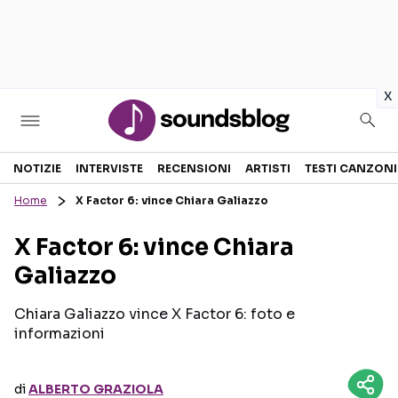
in
x
Sezioni
NOTIZIE
INTERVISTE
RECENSIONI
ARTISTI
TESTI CANZONI
Home
X Factor 6: vince Chiara Galiazzo
NOTIZIE
ARTISTI
X Factor 6: vince Chiara
RECENSIONI MUSICALI
TESTI CANZONI
Galiazzo
INTERVISTE
TOUR ED EVENTI
GOSSIP E CURIOSITÀ
TALENT SHOW
Chiara Galiazzo vince X Factor 6: foto e
informazioni
di
ALBERTO GRAZIOLA