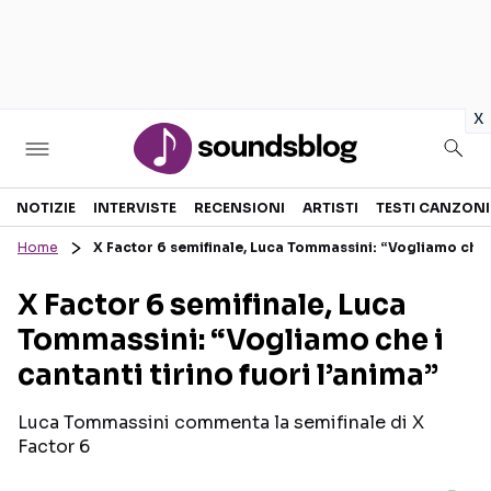
in
x
Sezioni
NOTIZIE
INTERVISTE
RECENSIONI
ARTISTI
TESTI CANZONI
Home
X Factor 6 semifinale, Luca Tommassini: “Vogliamo che i 
NOTIZIE
ARTISTI
X Factor 6 semifinale, Luca
RECENSIONI MUSICALI
TESTI CANZONI
Tommassini: “Vogliamo che i
INTERVISTE
TOUR ED EVENTI
cantanti tirino fuori l’anima”
GOSSIP E CURIOSITÀ
TALENT SHOW
Luca Tommassini commenta la semifinale di X
Factor 6