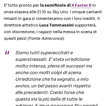
E’ tutto pronto per
la semifinale di
X Factor 6
in
onda stasera alle 21.10 su Sky Uno. I cinque cantanti
rimasti in gara si cimenteranno con i loro inediti. Il
direttore artistico
Luca Tommassini
supporterà,
con discrezione, i ragazzi nella messa in scena di
questi pezzi (Fonte
Adnkronos
):
Siamo tutti supereccitati e
superstressati. E’ stata un’edizione
molto intensa, piena di successi ma
anche con molti colpi di scena.
Un’edizione che ha segnato, a mio
avviso, un bel passo avanti rispetto
alle precedenti. Credo forse che
questa sia la più bella di tutte le
edizioni. E devo ringraziare Sky perché