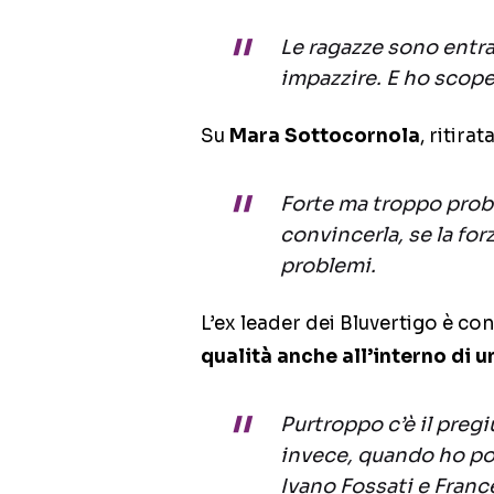
Le ragazze sono entra
impazzire. E ho scope
Su
Mara Sottocornola
, ritira
Forte ma troppo probl
convincerla, se la for
problemi.
L’ex leader dei Bluvertigo è co
qualità anche all’interno di 
Purtroppo c’è il preg
invece, quando ho por
Ivano Fossati e Franc