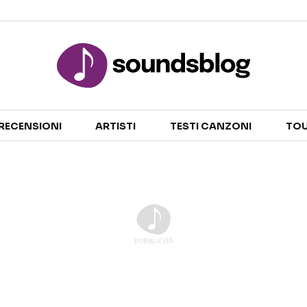
Sezioni
RECENSIONI
ARTISTI
TESTI CANZONI
TOU
NOTIZIE
ARTISTI
RECENSIONI MUSICALI
TESTI CANZONI
INTERVISTE
TOUR ED EVENTI
GOSSIP E CURIOSITÀ
TALENT SHOW