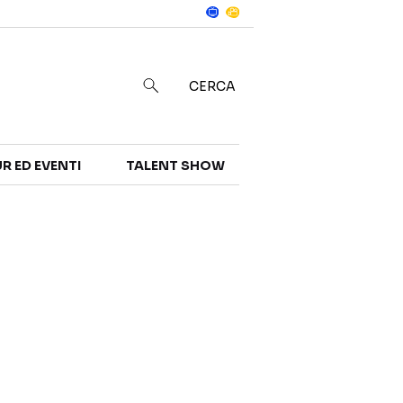
Notizie
in
CERCA
R ED EVENTI
TALENT SHOW