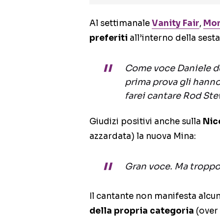
Al settimanale
Vanity Fair
,
Mo
preferiti
all’interno della sest
Come voce Daniele de
prima prova gli hanno
farei cantare Rod St
Giudizi positivi anche sulla
Nic
azzardata) la nuova Mina:
Gran voce. Ma troppo 
Il cantante non manifesta alc
della propria categoria
(over 