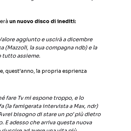
herà
un nuovo disco di inediti:
alore aggiunto e uscirà a dicembre
a (Mazzoli, la sua compagna ndb) e la
 tutto assieme.
e, quest’anno, la propria esprienza
é fare Tv mi espone troppo, e lo
a (la famigerata intervista a Max, ndr)
Avrei bisogno di stare un po’ più dietro
o. E adesso che arriva questa nuova
riuscire ad avere una vita più