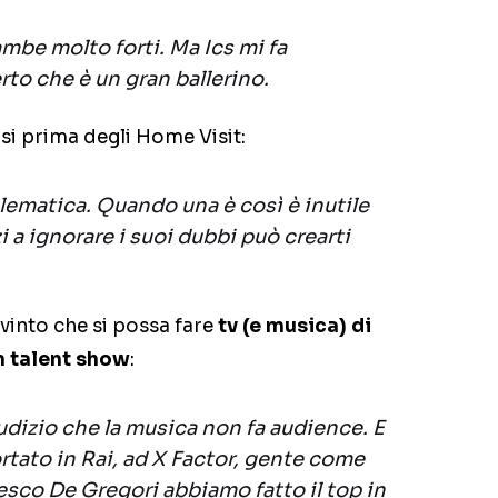
mbe molto forti. Ma Ics mi fa
rto che è un gran ballerino.
tasi prima degli Home Visit:
ematica. Quando una è così è inutile
zi a ignorare i suoi dubbi può crearti
nvinto che si possa fare
tv (e musica) di
un talent show
:
iudizio che la musica non fa audience. E
tato in Rai, ad X Factor, gente come
esco De Gregori abbiamo fatto il top in