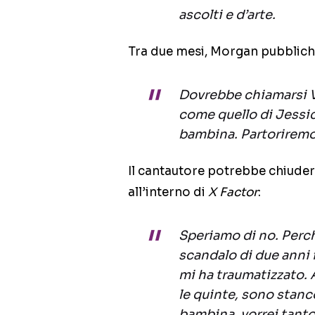
ascolti e d’arte.
Tra due mesi, Morgan pubblic
Dovrebbe chiamarsi V
come quello di Jessic
bambina. Partoriremo
Il cantautore potrebbe chiuder
all’interno di
X Factor
:
Speriamo di no. Perch
scandalo di due anni f
mi ha traumatizzato. 
le quinte, sono stanc
bambina, vorrei tanto 