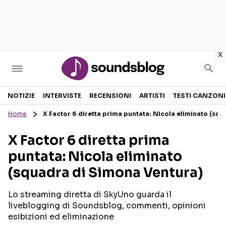
in
x
Sezioni
NOTIZIE
INTERVISTE
RECENSIONI
ARTISTI
TESTI CANZONI
Home
X Factor 6 diretta prima puntata: Nicola eliminato (sq
NOTIZIE
ARTISTI
X Factor 6 diretta prima
RECENSIONI MUSICALI
TESTI CANZONI
puntata: Nicola eliminato
INTERVISTE
TOUR ED EVENTI
(squadra di Simona Ventura)
GOSSIP E CURIOSITÀ
TALENT SHOW
Lo streaming diretta di SkyUno guarda il
liveblogging di Soundsblog, commenti, opinioni
esibizioni ed eliminazione