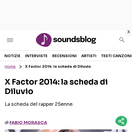
in
x
Sezioni
NOTIZIE
INTERVISTE
RECENSIONI
ARTISTI
TESTI CANZONI
Home
X Factor 2014: la scheda di Diluvio
NOTIZIE
ARTISTI
X Factor 2014: la scheda di
RECENSIONI MUSICALI
TESTI CANZONI
Diluvio
INTERVISTE
TOUR ED EVENTI
GOSSIP E CURIOSITÀ
TALENT SHOW
La scheda del rapper 25enne.
di
FABIO MORASCA