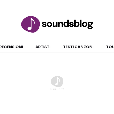
Sezioni
RECENSIONI
ARTISTI
TESTI CANZONI
TOU
NOTIZIE
ARTISTI
RECENSIONI MUSICALI
TESTI CANZONI
INTERVISTE
TOUR ED EVENTI
GOSSIP E CURIOSITÀ
TALENT SHOW