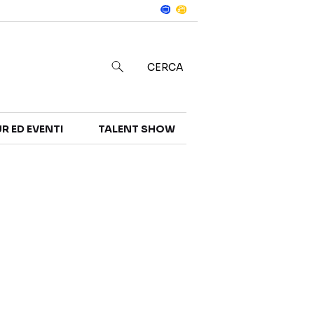
Notizie
in
CERCA
R ED EVENTI
TALENT SHOW