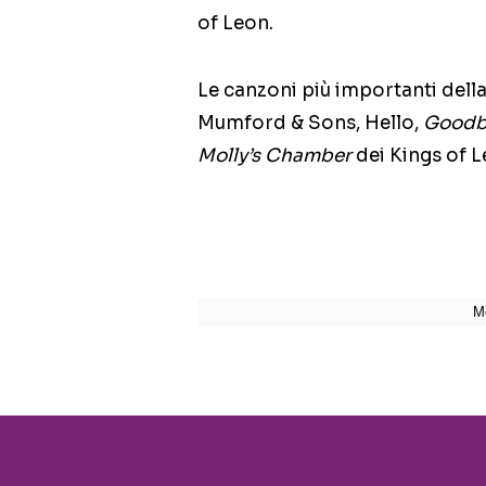
of Leon.
Le canzoni più importanti dell
Mumford & Sons, Hello,
Goodb
Molly’s Chamber
dei Kings of L