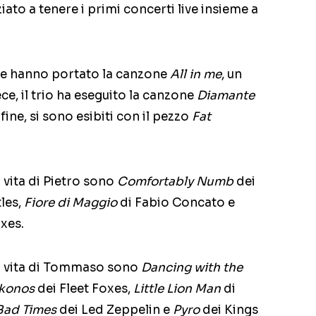
ziato a tenere i primi concerti live insieme a
Wise hanno portato la canzone
All in me
, un
ce, il trio ha eseguito la canzone
Diamante
fine, si sono esibiti con il pezzo
Fat
 vita di Pietro sono
Comfortably Numb
dei
les,
Fiore di Maggio
di Fabio Concato e
xes.
la vita di Tommaso sono
Dancing with the
konos
dei Fleet Foxes,
Little Lion Man
di
Bad Times
dei Led Zeppelin e
Pyro
dei Kings