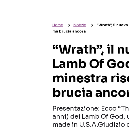
Home
Notizie
“Wrath”, il nuovo
ma brucia ancora
“Wrath”, il 
Lamb Of God,
minestra ri
brucia anco
Presentazione: Ecco “The
anni) dei Lamb Of God, 
made in U.S.A.Giudizio