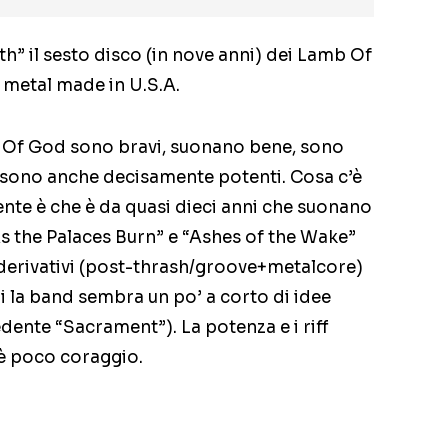
h” il sesto disco (in nove anni) dei Lamb Of
 metal made in U.S.A.
b Of God sono bravi, suonano bene, sono
sono anche decisamente potenti. Cosa c’è
te è che è da quasi dieci anni che suonano
As the Palaces Burn” e “Ashes of the Wake”
 derivativi (post-thrash/groove+metalcore)
i la band sembra un po’ a corto di idee
edente “Sacrament”). La potenza e i riff
’è poco coraggio.