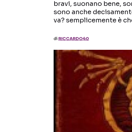
bravi, suonano bene, s
sono anche decisamente
va? semplicemente è che
di
RICCARDO40