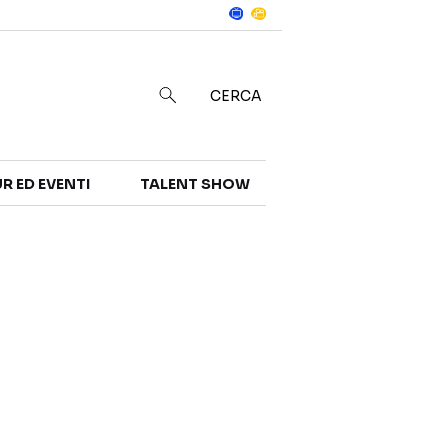
Notizie
in
CERCA
R ED EVENTI
TALENT SHOW