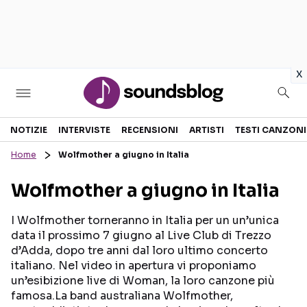
in
x
Sezioni
NOTIZIE
INTERVISTE
RECENSIONI
ARTISTI
TESTI CANZONI
Home
Wolfmother a giugno in Italia
NOTIZIE
ARTISTI
Wolfmother a giugno in Italia
RECENSIONI MUSICALI
TESTI CANZONI
INTERVISTE
TOUR ED EVENTI
I Wolfmother torneranno in Italia per un un’unica
data il prossimo 7 giugno al Live Club di Trezzo
GOSSIP E CURIOSITÀ
TALENT SHOW
d’Adda, dopo tre anni dal loro ultimo concerto
italiano. Nel video in apertura vi proponiamo
un’esibizione live di Woman, la loro canzone più
famosa.La band australiana Wolfmother,