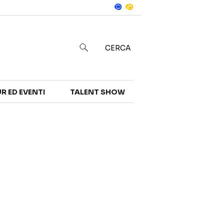
Notizie
in
CERCA
R ED EVENTI
TALENT SHOW