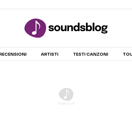
Sezioni
RECENSIONI
ARTISTI
TESTI CANZONI
TOU
NOTIZIE
ARTISTI
RECENSIONI MUSICALI
TESTI CANZONI
INTERVISTE
TOUR ED EVENTI
GOSSIP E CURIOSITÀ
TALENT SHOW