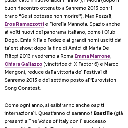
pubblicato il nuovo album “Inno”), i Modà (dopo il
buon riscontro ottenuto a Sanremo 2013 con il
brano “Se si potesse non morire”), Max Pezzali,
Eros Ramazzotti
e Fiorella Mannoia. Spazio anche
ai volti nuovi del panorama italiano, come i Club
Dogo, Emis Killa e Fedez e ai grandi nomi usciti dai
talent show: dopo la fine di Amici di Maria De
Filippi 2013 rivedremo a Roma
Emma Marrone
,
Chiara Galiazzo
(vincitrice di X Factor 6) e Marco
Mengoni, reduce dalla vittoria del Festival di
Sanremo 2013 e del settimo posto all’Eurovision
Song Constest.
Come ogni anno, si esibiranno anche ospiti
internazionali. Quest’anno ci saranno i
Bastille
(già
presenti a The Voice of Italy con il successo