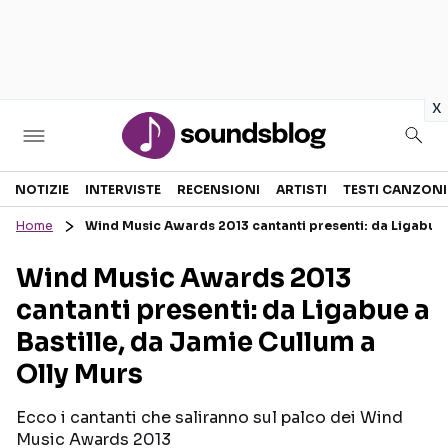
in
x
Sezioni
NOTIZIE
INTERVISTE
RECENSIONI
ARTISTI
TESTI CANZONI
Home
Wind Music Awards 2013 cantanti presenti: da Ligabue a
NOTIZIE
ARTISTI
Wind Music Awards 2013
RECENSIONI MUSICALI
TESTI CANZONI
cantanti presenti: da Ligabue a
INTERVISTE
TOUR ED EVENTI
Bastille, da Jamie Cullum a
GOSSIP E CURIOSITÀ
TALENT SHOW
Olly Murs
Ecco i cantanti che saliranno sul palco dei Wind
Music Awards 2013