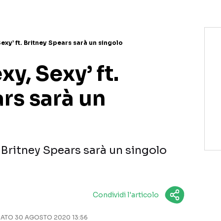
Sexy’ ft. Britney Spears sarà un singolo
xy, Sexy’ ft.
rs sarà un
t. Britney Spears sarà un singolo
Condividi l'articolo
TO 30 AGOSTO 2020 13:56