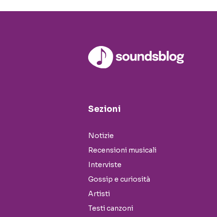
Sezioni
Notizie
Recensioni musicali
Interviste
Gossip e curiosità
Artisti
Testi canzoni