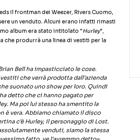
Leeds il frontman dei Weezer, Rivers Cuomo,
sere un venduto. Alcuni erano infatti rimasti
mo album era stato intitolato “
Hurley
“,
 che produrrà una linea di vestiti per la
 Brian Bell ha impasticciato le cose.
vestiti che verrà prodotta dall’azienda
che suonato uno show per loro. Quindi
n ha detto che ci hanno pagato per
ey. Ma poi lui stesso ha smentito la
non è vera. Abbiamo chiamato il disco
tina c’è Hurley, il personaggio di Lost.
assolutamente venduti, siamo la stessa
avessimo fatto, ve l’avremmo detto»