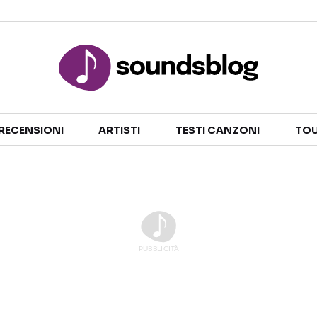
Sezioni
RECENSIONI
ARTISTI
TESTI CANZONI
TOU
NOTIZIE
ARTISTI
RECENSIONI MUSICALI
TESTI CANZONI
INTERVISTE
TOUR ED EVENTI
GOSSIP E CURIOSITÀ
TALENT SHOW