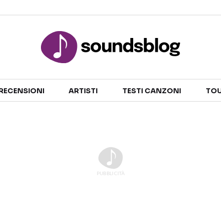
Sezioni
RECENSIONI
ARTISTI
TESTI CANZONI
TOU
NOTIZIE
ARTISTI
RECENSIONI MUSICALI
TESTI CANZONI
INTERVISTE
TOUR ED EVENTI
GOSSIP E CURIOSITÀ
TALENT SHOW