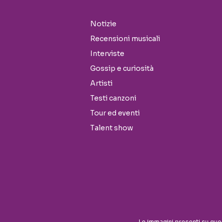
Notizie
Recensioni musicali
Interviste
Gossip e curiosità
Artisti
Testi canzoni
Tour ed eventi
Talent show
Seguici sui social
Le immagini presenti su que