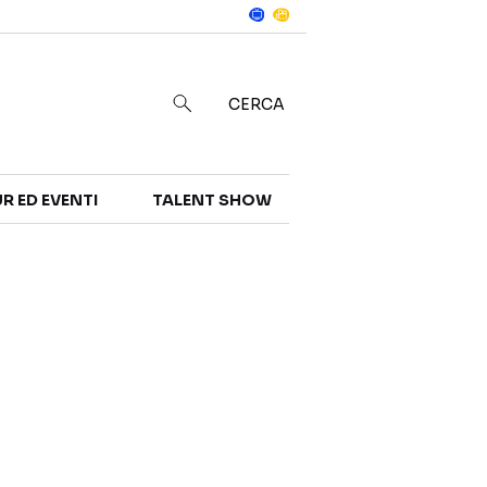
Notizie
in
CERCA
R ED EVENTI
TALENT SHOW