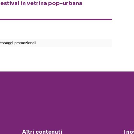
festival in vetrina pop-urbana
Altri contenuti
I no