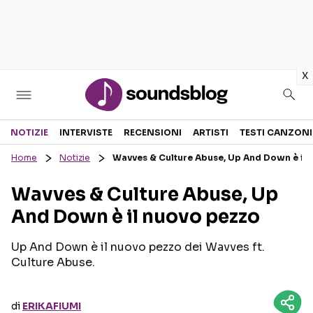
in
x
Sezioni
NOTIZIE
INTERVISTE
RECENSIONI
ARTISTI
TESTI CANZONI
Home
Notizie
Wavves & Culture Abuse, Up And Down è il 
NOTIZIE
ARTISTI
Wavves & Culture Abuse, Up
RECENSIONI MUSICALI
TESTI CANZONI
And Down è il nuovo pezzo
INTERVISTE
TOUR ED EVENTI
GOSSIP E CURIOSITÀ
TALENT SHOW
Up And Down è il nuovo pezzo dei Wavves ft.
Culture Abuse.
di
ERIKAFIUMI