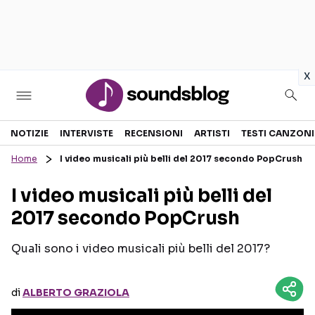
in
x
Sezioni
NOTIZIE
INTERVISTE
RECENSIONI
ARTISTI
TESTI CANZONI
Home
I video musicali più belli del 2017 secondo PopCrush
NOTIZIE
ARTISTI
I video musicali più belli del
RECENSIONI MUSICALI
TESTI CANZONI
2017 secondo PopCrush
INTERVISTE
TOUR ED EVENTI
GOSSIP E CURIOSITÀ
TALENT SHOW
Quali sono i video musicali più belli del 2017?
di
ALBERTO GRAZIOLA