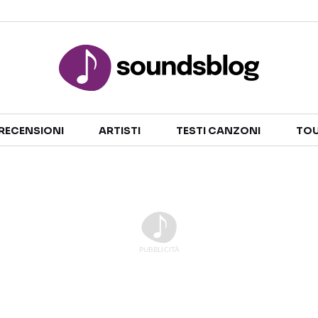
Sezioni
RECENSIONI
ARTISTI
TESTI CANZONI
TOU
NOTIZIE
ARTISTI
RECENSIONI MUSICALI
TESTI CANZONI
INTERVISTE
TOUR ED EVENTI
GOSSIP E CURIOSITÀ
TALENT SHOW