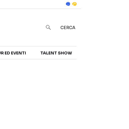
Notizie
in
CERCA
R ED EVENTI
TALENT SHOW