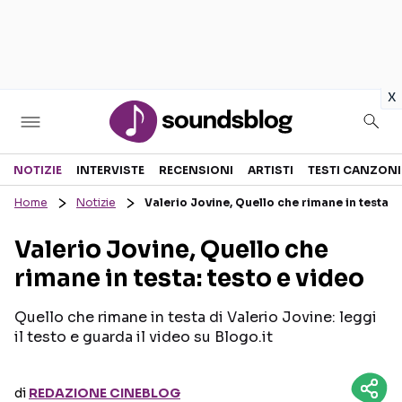
in
x
Sezioni
NOTIZIE
INTERVISTE
RECENSIONI
ARTISTI
TESTI CANZONI
Home
Notizie
Valerio Jovine, Quello che rimane in testa: 
NOTIZIE
ARTISTI
Valerio Jovine, Quello che
RECENSIONI MUSICALI
TESTI CANZONI
rimane in testa: testo e video
INTERVISTE
TOUR ED EVENTI
GOSSIP E CURIOSITÀ
TALENT SHOW
Quello che rimane in testa di Valerio Jovine: leggi
il testo e guarda il video su Blogo.it
di
REDAZIONE CINEBLOG