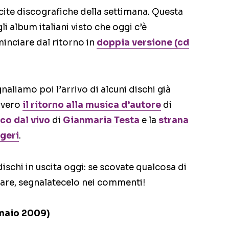
scite discografiche della settimana. Questa
i album italiani visto che oggi c’è
minciare dal ritorno in
doppia versione (cd
aliamo poi l’arrivo di alcuni dischi già
vvero
il ritorno alla musica d’autore
di
sco dal vivo
di
Gianmaria Testa
e la
strana
geri
.
dischi in uscita oggi: se scovate qualcosa di
are, segnalatecelo nei commenti!
nnaio 2009)