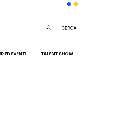
Notizie
in
CERCA
R ED EVENTI
TALENT SHOW