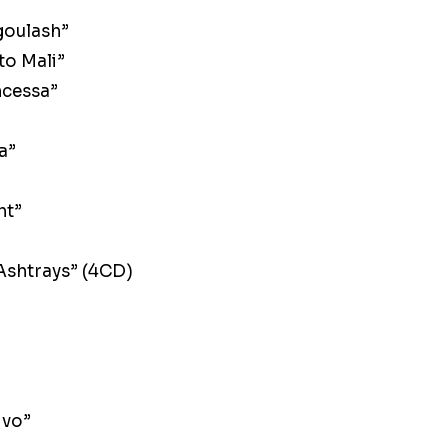
goulash”
o Mali”
ncessa”
a”
ht”
Ashtrays” (4CD)
ivo”