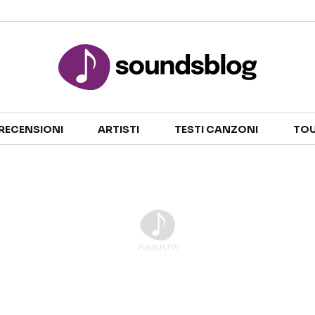
Sezioni
RECENSIONI
ARTISTI
TESTI CANZONI
TOU
NOTIZIE
ARTISTI
RECENSIONI MUSICALI
TESTI CANZONI
INTERVISTE
TOUR ED EVENTI
GOSSIP E CURIOSITÀ
TALENT SHOW