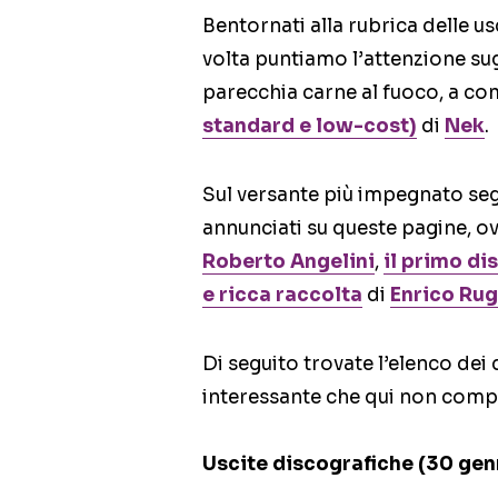
Bentornati alla rubrica delle u
volta puntiamo l’attenzione sugl
parecchia carne al fuoco, a co
standard e low-cost)
di
Nek
.
Sul versante più impegnato segn
annunciati su queste pagine, o
Roberto Angelini
,
il primo di
e ricca raccolta
di
Enrico Rug
Di seguito trovate l’elenco dei 
interessante che qui non comp
Uscite discografiche (30 ge