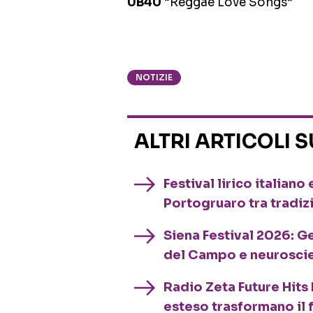
UB40
“Reggae Love Songs”
NOTIZIE
ALTRI ARTICOLI 
Festival lirico italian
Portogruaro tra tradiz
Siena Festival 2026: G
del Campo e neurosci
Radio Zeta Future Hits 
esteso trasformano il 