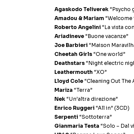
Agaskodo Teliverek
“Psycho 
Amadou & Mariam
“Welcome t
Roberto Angelini
“La vista co
Ariadineve
“Buone vacanze”
Joe Barbieri
“Maison Maravilh
Cheetah Girls
“One world”
Deathstars
“Night electric nig
Leathermouth
“XO”
Lloyd Cole
“Cleaning Out The 
Mariza
“Terra”
Nek
“Un’altra direzione”
Enrico Ruggeri
“All in” (3CD)
Serpenti
“Sottoterra”
Gianmaria Testa
“Solo – Dal v