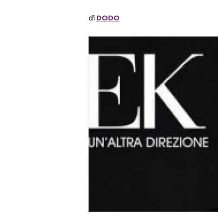
di
DODO