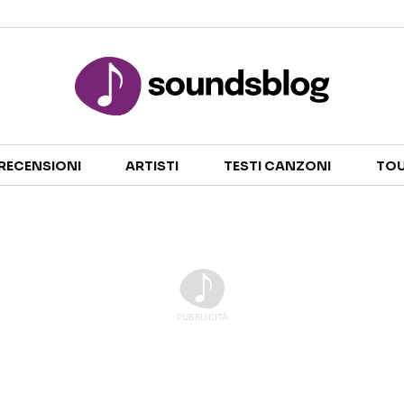
Sezioni
RECENSIONI
ARTISTI
TESTI CANZONI
TOU
NOTIZIE
ARTISTI
RECENSIONI MUSICALI
TESTI CANZONI
INTERVISTE
TOUR ED EVENTI
GOSSIP E CURIOSITÀ
TALENT SHOW