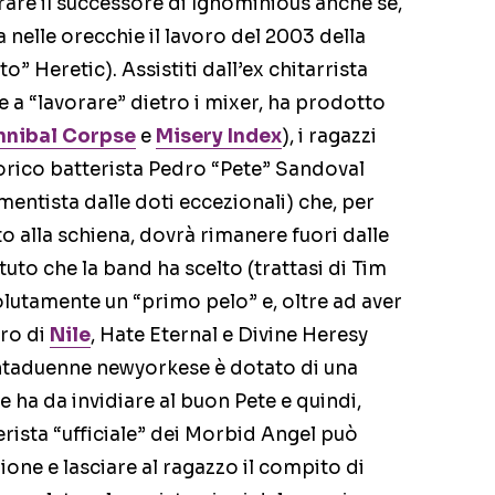
rare il successore di Ignominious anche se,
ra nelle orecchie il lavoro del 2003 della
” Heretic). Assistiti dall’ex chitarrista
e a “lavorare” dietro i mixer, ha prodotto
nnibal Corpse
e
Misery Index
), i ragazzi
orico batterista Pedro “Pete” Sandoval
mentista dalle doti eccezionali) che, per
o alla schiena, dovrà rimanere fuori dalle
ituto che la band ha scelto (trattasi di Tim
olutamente un “primo pelo” e, oltre ad aver
bro di
Nile
, Hate Eternal e Divine Heresy
rentaduenne newyorkese è dotato di una
e ha da invidiare al buon Pete e quindi,
rista “ufficiale” dei Morbid Angel può
zione e lasciare al ragazzo il compito di