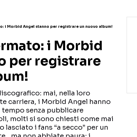
: i Morbid Angel stanno per registrare un nuovo album!
rmato: i Morbid
 per registrare
bum!
iscografico: mai, nella loro
te carriera, i Morbid Angel hanno
o tempo senza pubblicare
li, molti si sono chiesti come mai
 lasciato i fans “a secco” per un
e…ma non abbiate paura: i