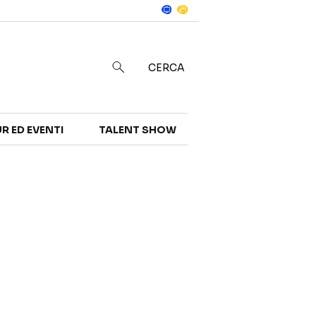
Notizie
in
CERCA
R ED EVENTI
TALENT SHOW