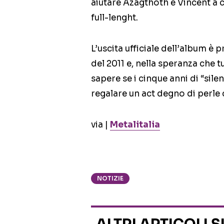
aiutare Azagthoth e Vincent a 
full-lenght.
L’uscita ufficiale dell’album è pr
del 2011 e, nella speranza che t
sapere se i cinque anni di “sile
regalare un act degno di perl
via |
Metalitalia
NOTIZIE