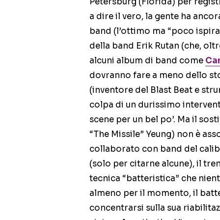
Petersburg (Florida) per regist
a dire il vero, la gente ha anco
band (l’ottimo ma “poco ispirato
della band Erik Rutan (che, oltr
alcuni album di band come
Ca
dovranno fare a meno dello st
(inventore del Blast Beat e stru
colpa di un durissimo intervent
scene per un bel po’. Ma il sost
“The Missile” Yeung) non è ass
collaborato con band del cali
(solo per citarne alcune), il t
tecnica “batteristica” che nient
almeno per il momento, il batte
concentrarsi sulla sua riabilita