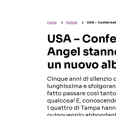
Home
Notizie
USA – Confermato
USA – Confe
Angel stanno
un nuovo al
Cinque anni di silenzio d
lunghissima e sfolgoran
fatto passare così tant
qualcosa! E, conoscendo
i quattro di Tampa hanno
quinquennio abbondant