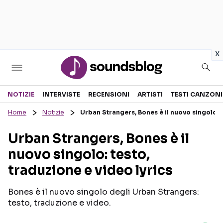
in
x
Sezioni
NOTIZIE
INTERVISTE
RECENSIONI
ARTISTI
TESTI CANZONI
Home
Notizie
Urban Strangers, Bones è il nuovo singolo: t
NOTIZIE
ARTISTI
Urban Strangers, Bones è il
RECENSIONI MUSICALI
TESTI CANZONI
nuovo singolo: testo,
INTERVISTE
TOUR ED EVENTI
traduzione e video lyrics
GOSSIP E CURIOSITÀ
TALENT SHOW
Bones è il nuovo singolo degli Urban Strangers:
testo, traduzione e video.