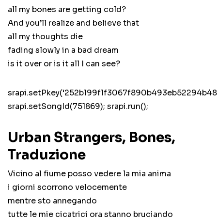
all my bones are getting cold?
And you’ll realize and believe that
all my thoughts die
fading slowly in a bad dream
is it over or is it all I can see?
srapi.setPkey(‘252b199f1f3067f890b493eb52294b48’
srapi.setSongId(751869); srapi.run();
Urban Strangers, Bones,
Traduzione
Vicino al fiume posso vedere la mia anima
i giorni scorrono velocemente
mentre sto annegando
tutte le mie cicatrici ora stanno bruciando