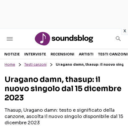
in
x
Sezioni
NOTIZIE
INTERVISTE
RECENSIONI
ARTISTI
TESTI CANZONI
Home
Testi canzoni
Uragano damn, thasup: il nuovo singo
NOTIZIE
ARTISTI
Uragano damn, thasup: il
RECENSIONI MUSICALI
TESTI CANZONI
nuovo singolo dal 15 dicembre
INTERVISTE
TOUR ED EVENTI
2023
GOSSIP E CURIOSITÀ
TALENT SHOW
Thasup, Uragano damn: testo e significato della
canzone, ascolta il nuovo singolo disponibile dal 15
dicembre 2023