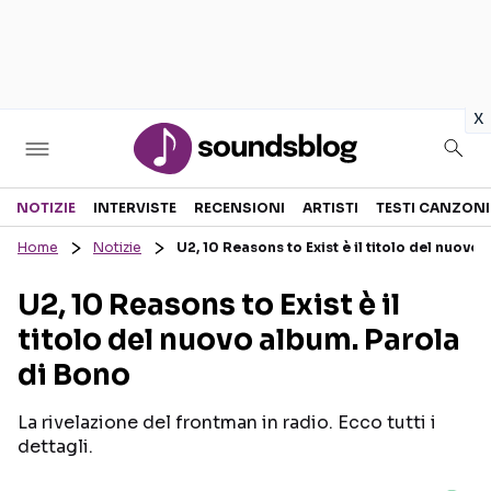
in
x
Sezioni
NOTIZIE
INTERVISTE
RECENSIONI
ARTISTI
TESTI CANZONI
Home
Notizie
U2, 10 Reasons to Exist è il titolo del nuovo
NOTIZIE
ARTISTI
U2, 10 Reasons to Exist è il
RECENSIONI MUSICALI
TESTI CANZONI
titolo del nuovo album. Parola
INTERVISTE
TOUR ED EVENTI
di Bono
GOSSIP E CURIOSITÀ
TALENT SHOW
La rivelazione del frontman in radio. Ecco tutti i
dettagli.