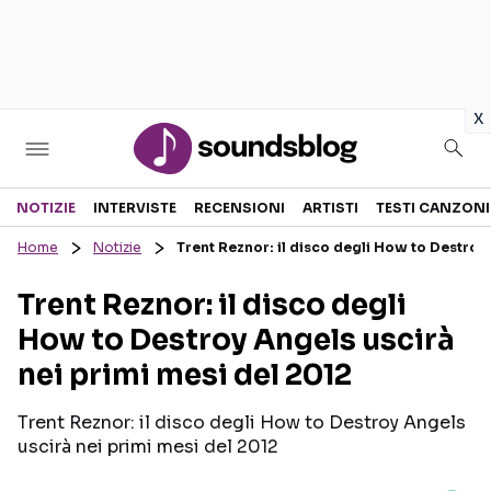
in
x
Sezioni
NOTIZIE
INTERVISTE
RECENSIONI
ARTISTI
TESTI CANZONI
Home
Notizie
Trent Reznor: il disco degli How to Destroy
NOTIZIE
ARTISTI
Trent Reznor: il disco degli
RECENSIONI MUSICALI
TESTI CANZONI
How to Destroy Angels uscirà
INTERVISTE
TOUR ED EVENTI
nei primi mesi del 2012
GOSSIP E CURIOSITÀ
TALENT SHOW
Trent Reznor: il disco degli How to Destroy Angels
uscirà nei primi mesi del 2012