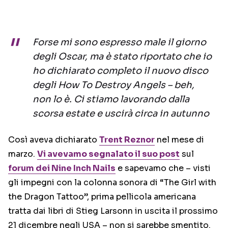
Forse mi sono espresso male il giorno
degli Oscar, ma è stato riportato che io
ho dichiarato completo il nuovo disco
degli How To Destroy Angels – beh,
non lo è. Ci stiamo lavorando dalla
scorsa estate e uscirà circa in autunno
Così aveva dichiarato
Trent Reznor
nel mese di
marzo.
Vi avevamo segnalato il suo post
sul
forum dei Nine Inch Nails
e sapevamo che – visti
gli impegni con la colonna sonora di “The Girl with
the Dragon Tattoo”, prima pellicola americana
tratta dai libri di Stieg Larsonn in uscita il prossimo
21 dicembre negli USA – non si sarebbe smentito.