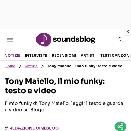
in
x
Sezioni
NOTIZIE
INTERVISTE
RECENSIONI
ARTISTI
TESTI CANZONI
Home
Notizie
Tony Maiello, Il mio funky: testo e video
NOTIZIE
ARTISTI
Tony Maiello, Il mio funky:
RECENSIONI MUSICALI
TESTI CANZONI
testo e video
INTERVISTE
TOUR ED EVENTI
GOSSIP E CURIOSITÀ
TALENT SHOW
Il mio funky di Tony Maiello: leggi il testo e guarda
il video su Blogo.
di
REDAZIONE CINEBLOG