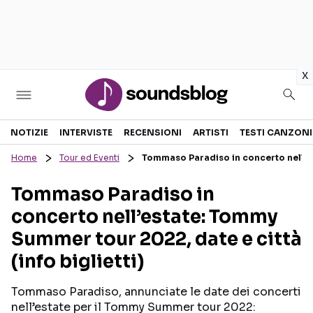
in
x
Sezioni
NOTIZIE
INTERVISTE
RECENSIONI
ARTISTI
TESTI CANZONI
Home
Tour ed Eventi
Tommaso Paradiso in concerto nell’es
NOTIZIE
ARTISTI
Tommaso Paradiso in
RECENSIONI MUSICALI
TESTI CANZONI
concerto nell’estate: Tommy
INTERVISTE
TOUR ED EVENTI
Summer tour 2022, date e città
GOSSIP E CURIOSITÀ
TALENT SHOW
(info biglietti)
Tommaso Paradiso, annunciate le date dei concerti
nell’estate per il Tommy Summer tour 2022: