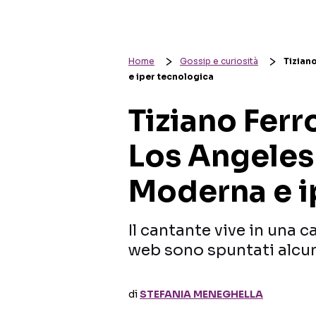
Home
Gossip e curiosità
Tizian
e iper tecnologica
Tiziano Ferro
Los Angeles 
Moderna e i
Il cantante vive in una c
web sono spuntati alcun
di
STEFANIA MENEGHELLA