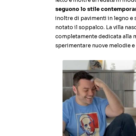
letto è inoltre arredata in mo
seguono lo stile contempor
inoltre di pavimenti in legno e s
notato il soppalco. La villa na
completamente dedicata alla mus
sperimentare nuove melodie e d