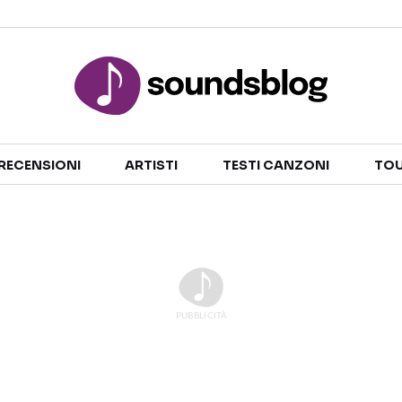
Sezioni
RECENSIONI
ARTISTI
TESTI CANZONI
TOU
NOTIZIE
ARTISTI
RECENSIONI MUSICALI
TESTI CANZONI
INTERVISTE
TOUR ED EVENTI
GOSSIP E CURIOSITÀ
TALENT SHOW