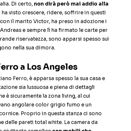
alia. Di certo,
non dirà però mai addio alla
lo ha visto crescere, ridere, soffrire in questi
e con il marito Victor, ha preso in adozione i
Andreas e sempre lì ha firmato le carte per
grande riservatezza, sono apparsi spesso sui
ggono nella sua dimora.
Ferro a Los Angeles
Tiziano Ferro, è apparsa spesso la sua casa e
zione sia lussuosa e piena di dettagli
e è sicuramente la zona living, al cui
ivano angolare color grigio fumo e un
cornice. Proprio in questa stanza ci sono
che delle pareti total white. La camera da