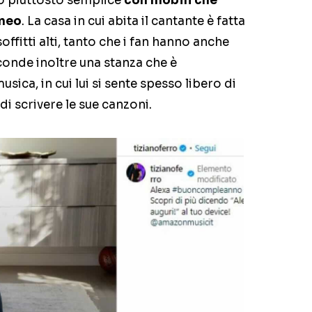
do piuttosto semplice
con mobili che
aneo
. La casa in cui abita il cantante è fatta
offitti alti, tanto che i fan hanno anche
sconde inoltre una stanza che è
ica, in cui lui si sente spesso libero di
i scrivere le sue canzoni.