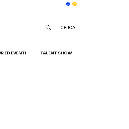
Notizie
in
CERCA
R ED EVENTI
TALENT SHOW