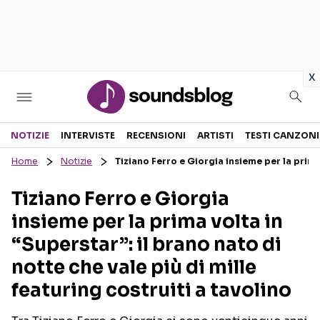
in
x
Sezioni
NOTIZIE
INTERVISTE
RECENSIONI
ARTISTI
TESTI CANZONI
Home
Notizie
Tiziano Ferro e Giorgia insieme per la prima 
NOTIZIE
ARTISTI
Tiziano Ferro e Giorgia
RECENSIONI MUSICALI
TESTI CANZONI
insieme per la prima volta in
INTERVISTE
TOUR ED EVENTI
“Superstar”: il brano nato di
GOSSIP E CURIOSITÀ
TALENT SHOW
notte che vale più di mille
featuring costruiti a tavolino