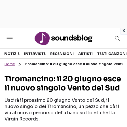
in
x
Sezioni
NOTIZIE
INTERVISTE
RECENSIONI
ARTISTI
TESTI CANZONI
Home
Tiromancino: il 20 giugno esce il nuovo singolo Vento 
NOTIZIE
ARTISTI
Tiromancino: il 20 giugno esce
RECENSIONI MUSICALI
TESTI CANZONI
il nuovo singolo Vento del Sud
INTERVISTE
TOUR ED EVENTI
GOSSIP E CURIOSITÀ
TALENT SHOW
Uscirà il prossimo 20 giugno Vento del Sud, il
nuovo singolo dei Tiromancino, un pezzo che dà il
via al nuovo percorso della band sotto etichetta
Virgin Records.