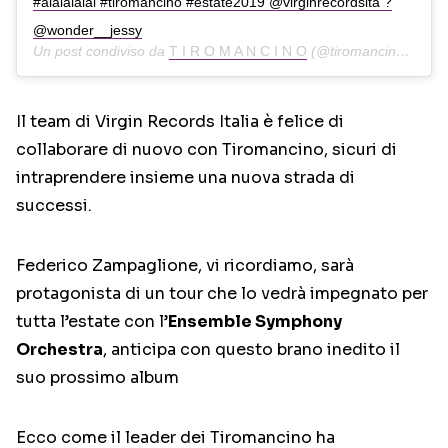
#aiaiaiaiai #tiromancino #estate2019 @virginrecordsita ?
@wonder__jessy
Un post condiviso da
T I R O M A N C I N O
(@tiromancinoofficial) in data:
Il team di Virgin Records Italia è felice di
collaborare di nuovo con Tiromancino, sicuri di
intraprendere insieme una nuova strada di
successi.
Federico Zampaglione, vi ricordiamo, sarà
protagonista di un tour che lo vedrà impegnato per
tutta l’estate con l’
Ensemble Symphony
Orchestra
, anticipa con questo brano inedito il
suo prossimo album
Ecco come il leader dei Tiromancino ha